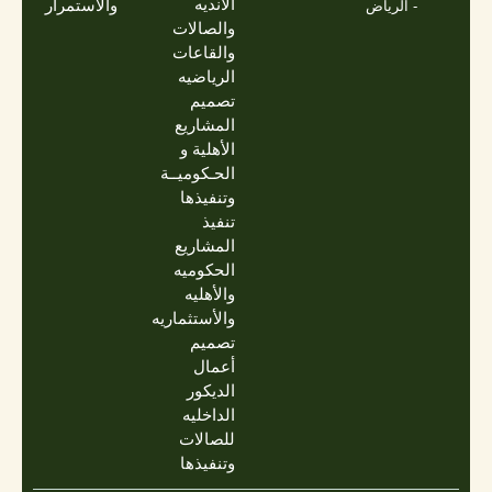
الانديه
والاستمرار
- الرياض
والصالات
والقاعات
الرياضيه
تصميم
المشاريع
الأهلية و
الحـكوميــة
وتنفيذها
تنفيذ
المشاريع
الحكوميه
والأهليه
والأستثماريه
تصميم
أعمال
الديكور
الداخليه
للصالات
وتنفيذها