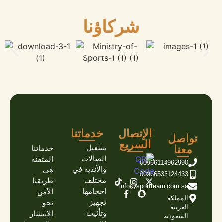
شركاؤنا
الإتصال
خدماتنا
تواصل
السريع
معنا
تشغيل
خدماتنا
الصالات
المتقنة
00966114962990
والأندية في
هي
00966533124433
مختلف
طريقنا
info@sportteam.com.sa
احجامها
الآمن
المملكة
تجهيز
نحو
العربية
وتأثيث
الانتشار
السعودية