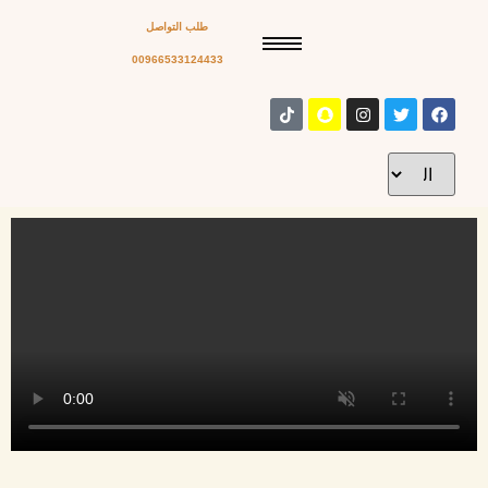
طلب التواصل
00966533124433